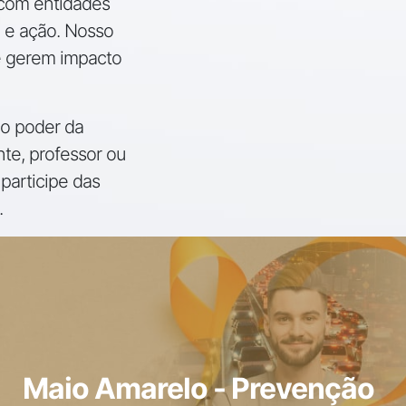
s com entidades
 e ação. Nosso
ue gerem impacto
no poder da
te, professor ou
articipe das
.
Maio Amarelo - Prevenção