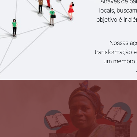
Através de pal
locais, busca
objetivo é ir a
Nossas açõ
transformação e
um membro d