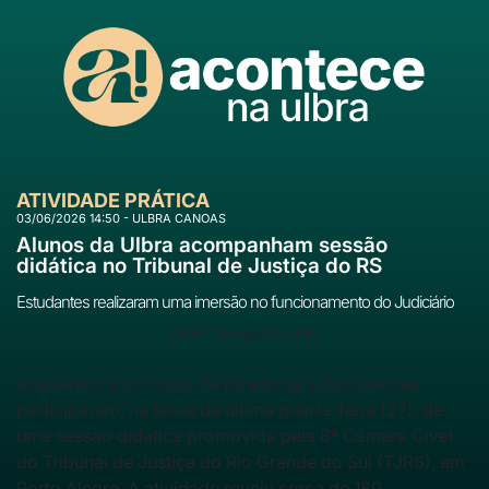
ATIVIDADE PRÁTICA
03/06/2026 14:50 - ULBRA CANOAS
Alunos da Ulbra acompanham sessão
didática no Tribunal de Justiça do RS
Estudantes realizaram uma imersão no funcionamento do Judiciário
| Foto: Divulgação/Ulbra
Acadêmicos do curso de Direito da Ulbra Canoas
participaram, na tarde da última quarta-feira (27), de
uma sessão didática promovida pela 8ª Câmara Cível
do Tribunal de Justiça do Rio Grande do Sul (TJRS), em
Porto Alegre. A atividade reuniu cerca de 180