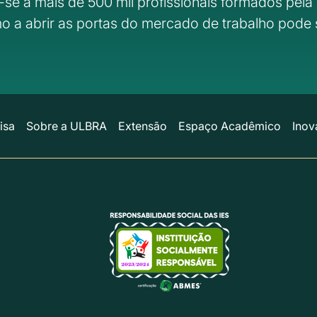
-se a mais de 500 mil profissionais formados pela 
o a abrir as portas do mercado de trabalho pode 
isa
Sobre a ULBRA
Extensão
Espaço Acadêmico
Inov