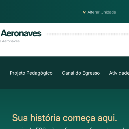
Alterar Unidade
e Aeronaves
de Aeronaves
a
Projeto Pedagógico
Canal do Egresso
Atividad
Sua história começa aqui.