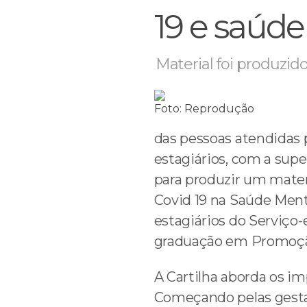
19 e saúd
Material foi produzido
Foto: Reprodução
das pessoas atendidas p
estagiários, com a supe
para produzir um materi
Covid 19 na Saúde Menta
estagiários do Serviço-
graduação em Promoçã
A Cartilha aborda os i
Começando pelas gestant