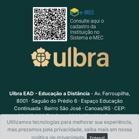
Ulbra EAD - Educação a Distância
- Av. Farroupilha,
8001 · Saguão do Prédio 6 · Espaço Educação
Continuada · Bairro São José · Canoas/RS · CEP:
92425-900 Telefone: 0800.051.4131 · E-mail:
Utilizamos tecnologias para melhorar sua experiência,
portalead@ulbra.br
mas prezamos pela privacidade, saiba mais em nossa
Política de privacidade
política de privacidade
.
Entendi