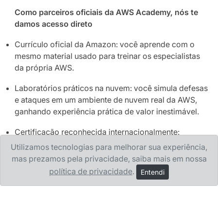
Como parceiros oficiais da AWS Academy, nós te
damos acesso direto
Currículo oficial da Amazon: você aprende com o
mesmo material usado para treinar os especialistas
da própria AWS.
Laboratórios práticos na nuvem: você simula defesas
e ataques em um ambiente de nuvem real da AWS,
ganhando experiência prática de valor inestimável.
Certificação reconhecida internacionalmente:
preparamos você para obter as certificações em
Utilizamos tecnologias para melhorar sua experiência,
Cloud Security que são um divisor de águas em
mas prezamos pela privacidade, saiba mais em nossa
qualquer processo seletivo, em qualquer lugar do
política de privacidade
.
Entendi
mundo.