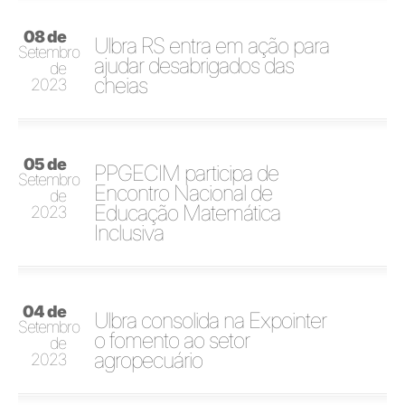
08 de
Ulbra RS entra em ação para
Setembro
ajudar desabrigados das
de
cheias
2023
05 de
PPGECIM participa de
Setembro
Encontro Nacional de
de
Educação Matemática
2023
Inclusiva
04 de
Ulbra consolida na Expointer
Setembro
o fomento ao setor
de
agropecuário
2023