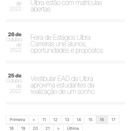
Ulbra estão com matrículas
de
abertas
2022
26 de
Feira de Estágios Ulbra
Outubro
Carreiras une alunos,
de
oportunidades e propósitos
2022
25 de
Vestibular EAD da Ulbra
Outubro
aproxima estudantes da
de
realização de um sonho
2022
Primeira
<
11
12
13
14
15
16
17
18
19
20
21
>
Última