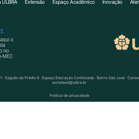
a ULBRA
Extensão
Espaço Acadêmico
Inovação
Ate
01 · Saguão do Prédio 6 · Espaço Educação Continuada · Bairro São José · Cano
portalead@ulbra.br
Política de privacidade