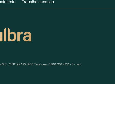
ndimento
Trabalhe conosco
as/RS · CEP: 92425-900 Telefone: 0800.051.4131 · E-mail: