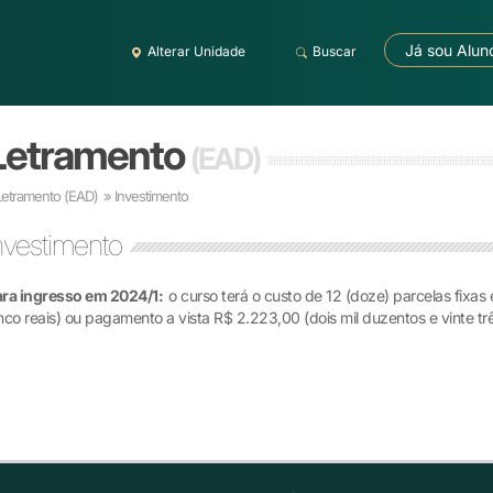
Já sou Alun
Alterar Unidade
Buscar
 Letramento
(EAD)
 Letramento
(EAD)
» Investimento
nvestimento
ara ingresso em 2024/1:
o curso terá o custo de 12 (doze) parcelas fixa
nco reais) ou pagamento a vista R$ 2.223,00 (dois mil duzentos e vinte trê