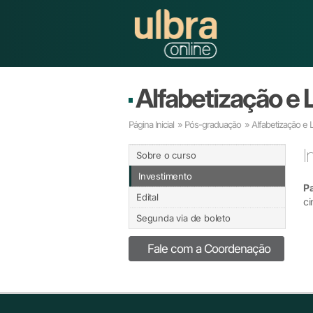
Alfabetização e
Página Inicial
»
Pós-graduação
»
Alfabetização e
I
Sobre o curso
Investimento
P
Edital
ci
Segunda via de boleto
Fale com a Coordenação