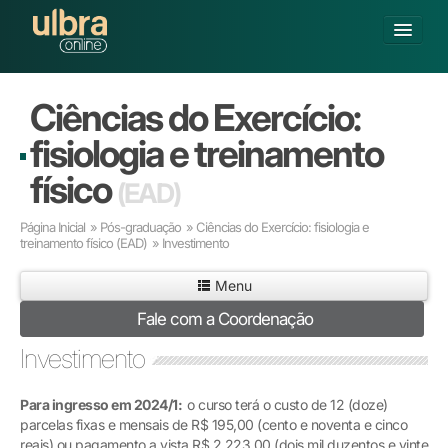
Fechar
Alterar Unidade
Ciências do Exercício:
Buscar
fisiologia e treinamento
Já sou Aluno
físico
(EAD)
Matricule-se
Página Inicial
»
Pós-graduação
»
Ciências do Exercício: fisiologia e
treinamento físico
(EAD)
» Investimento
GRADUAÇÃO
PÓS-GRADUAÇÃO
Menu
PESQUISA
Fale com a Coordenação
EXTENSÃO
POLOS CREDENCIADOS
Investimento
SOBRE A ULBRA
Para ingresso em 2024/1:
o curso terá o custo de 12 (doze)
parcelas fixas e mensais de R$ 195,00 (cento e noventa e cinco
reais) ou pagamento a vista R$ 2.223,00 (dois mil duzentos e vinte