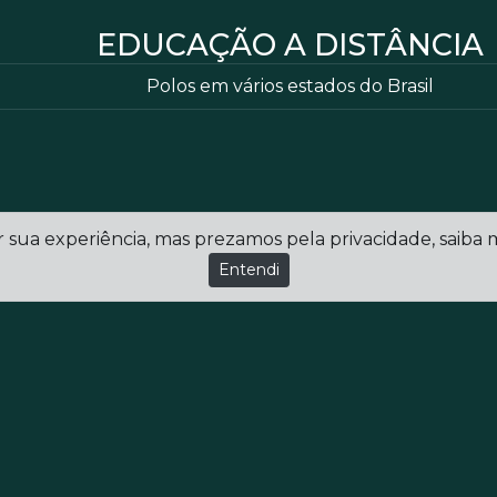
EDUCAÇÃO A DISTÂNCIA
Polos em vários estados do Brasil
r sua experiência, mas prezamos pela privacidade, saiba
Entendi
Conheça a Rede Ulbra de Educação
ulbra.br