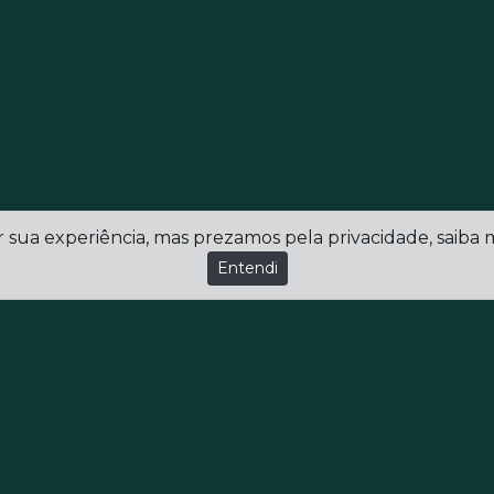
r sua experiência, mas prezamos pela privacidade, saiba
Entendi
Conheça a Rede Ulbra de Educação
ulbra.br