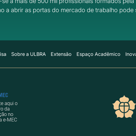
-se a mais de 500 mil profissionais formados pela 
o a abrir as portas do mercado de trabalho pode 
isa
Sobre a ULBRA
Extensão
Espaço Acadêmico
Inov