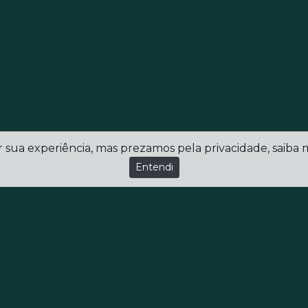
r sua experiência, mas prezamos pela privacidade, saiba
Entendi
Conheça a Rede Ulbra de Educação
ulbra.br