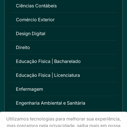
Ciências Contábeis
Comércio Exterior
Design Digital
Direito
Educação Física | Bacharelado
Educação Física | Licenciatura
Enfermagem
Engenharia Ambiental e Sanitária
Engenharia Civil
Utilizamos tecnologias para melhorar sua experiência,
mas prezamos pela privacidade, saiba mais em nossa