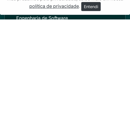
Engenharia de Produção
política de privacidade
.
Entendi
Engenharia de Software
Engenharia Elétrica
Engenharia Mecânica Automotiva
Engenharia Mecânica
Engenharia Química
Estética e Cosmética
Farmácia
Fisioterapia