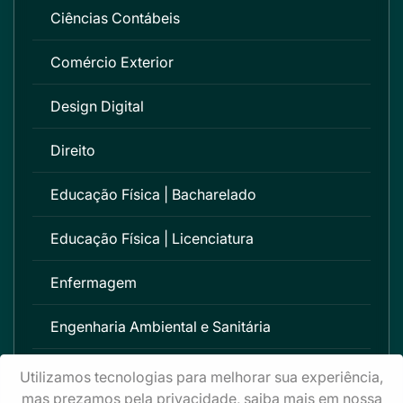
Ciências Contábeis
Comércio Exterior
Design Digital
Direito
Educação Física | Bacharelado
Educação Física | Licenciatura
Enfermagem
Engenharia Ambiental e Sanitária
Engenharia Civil
Utilizamos tecnologias para melhorar sua experiência,
mas prezamos pela privacidade, saiba mais em nossa