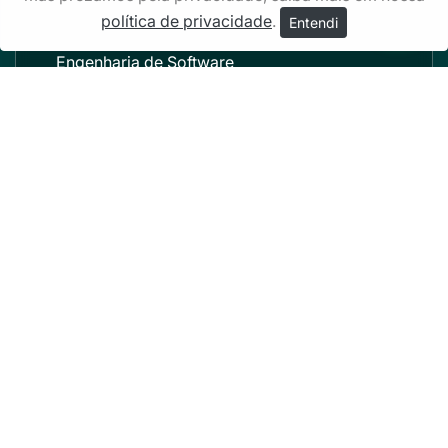
Engenharia de Produção
política de privacidade
.
Entendi
Engenharia de Software
Engenharia Elétrica
Engenharia Mecânica Automotiva
Engenharia Mecânica
Engenharia Química
Estética e Cosmética
Farmácia
Fisioterapia