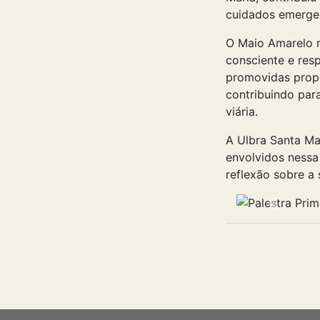
cuidados emergen
O Maio Amarelo n
consciente e resp
promovidas prop
contribuindo par
viária.
A Ulbra Santa Ma
envolvidos ness
reflexão sobre a
Anterior