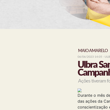
MAIO AMARELO
06/06/2023 14:05
- UL
Ulbra Sa
Campanh
Ações tiveram fo
Durante o mês de
das ações da Cam
conscientização 