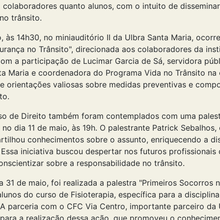
 colaboradores quanto alunos, com o intuito de dissemina
o trânsito.
, às 14h30, no miniauditório II da Ulbra Santa Maria, ocorr
rança no Trânsito", direcionada aos colaboradores da insti
com a participação de Lucimar Garcia de Sá, servidora públ
ta Maria e coordenadora do Programa Vida no Trânsito na 
e orientações valiosas sobre medidas preventivas e comp
to.
rso de Direito também foram contemplados com uma palest
 no dia 11 de maio, às 19h. O palestrante Patrick Sebalhos
rtilhou conhecimentos sobre o assunto, enriquecendo a dis
 Essa iniciativa buscou despertar nos futuros profissionais 
nscientizar sobre a responsabilidade no trânsito.
a 31 de maio, foi realizada a palestra "Primeiros Socorros n
lunos do curso de Fisioterapia, específica para a disciplin
. A parceria com o CFC Via Centro, importante parceiro da 
u para a realização dessa ação, que promoveu o conhecime