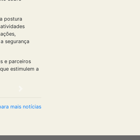
a postura
 atividades
mações,
 a segurança
s e parceiros
que estimulem a
Próximo
para mais notícias