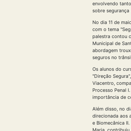
envolvendo tanto
sobre segurança n
No dia 11 de maio
com o tema "Segu
palestra contou 
Municipal de San
abordagem troux
seguros no trânsi
Os alunos do cu
"Direção Segura",
Viacentro, compa
Processo Penal I.
importância de co
Além disso, no di
direcionada aos a
e Biomecânica II
Maria, contribui