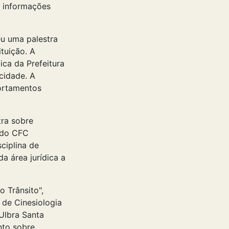
r informações
eu uma palestra
tuição. A
ica da Prefeitura
cidade. A
ortamentos
ra sobre
, do CFC
ciplina de
da área jurídica a
o Trânsito",
a de Cinesiologia
Ulbra Santa
nto sobre