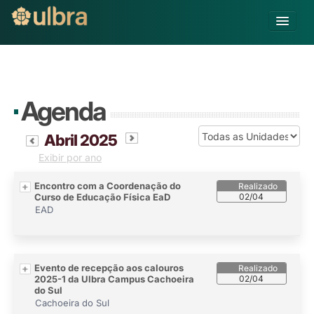
Alterar Unidade
Buscar
Agenda
Biblioteca
Abril 2025
Matricule-se
Exibir por ano
Encontro com a Coordenação do
Curso de Educação Física EaD
02/04
EAD
Evento de recepção aos calouros
2025-1 da Ulbra Campus Cachoeira
02/04
do Sul
Cachoeira do Sul