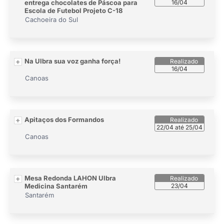
entrega chocolates de Páscoa para
16/04
Escola de Futebol Projeto C-18
Cachoeira do Sul
Na Ulbra sua voz ganha força!
16/04
Canoas
Apitaços dos Formandos
22/04 até 25/04
Canoas
Mesa Redonda LAHON Ulbra
Medicina Santarém
23/04
Santarém