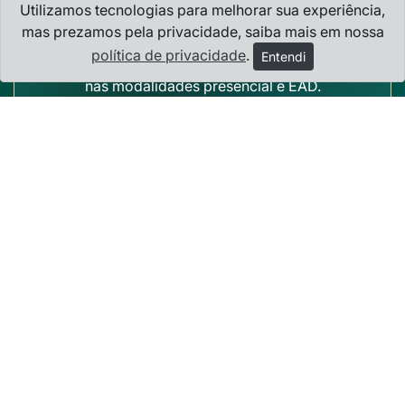
Utilizamos tecnologias para melhorar sua experiência,
Pós-graduação
mas prezamos pela privacidade, saiba mais em nossa
política de privacidade
.
Entendi
Conheça os cursos de especialização Lato Sensu
nas modalidades presencial e EAD.
Extensão
Cursos, eventos extracurriculares, projetos
culturais e comunitários, entre outros.