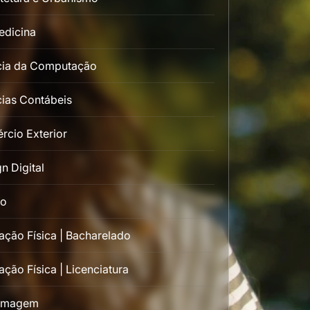
edicina
cia da Computação
ias Contábeis
rcio Exterior
n Digital
to
ção Física | Bacharelado
ção Física | Licenciatura
rmagem