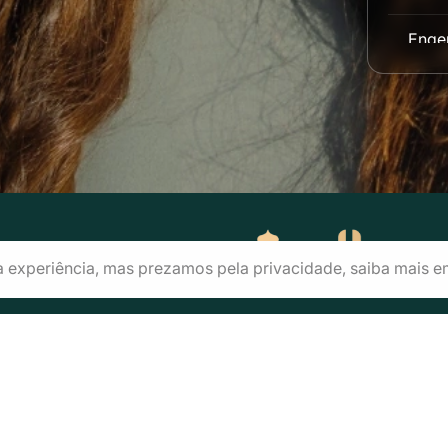
Engen
Engen
Enge
Enge
Engen
a experiência, mas prezamos pela privacidade, saiba mais 
Enge
Enge
tais e Regulamentos
Consultar Inscrição
Conheça nossas Unida
Enge
lbra Educação Superior - Graduação e Pós-graduação S.A - CNPJ/MF: 8
Estét
fone de contato: 0800 5000 606 Email de Contato: processoseletivo@ulb