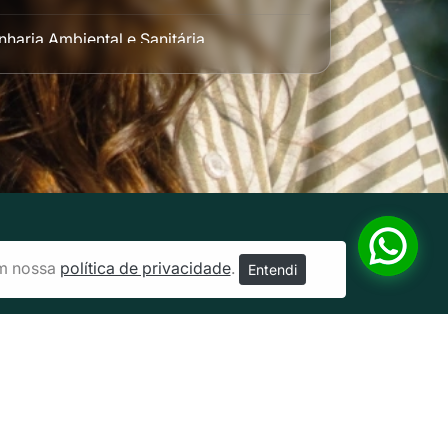
haria Ambiental e Sanitária
haria Civil
nharia de Produção
nharia de Software
haria Elétrica
em nossa
política de privacidade
.
Entendi
nharia Mecânica Automotiva
nharia Mecânica
des
nharia Química
8.332.580/0001-65
ica e Cosmética
ra.br