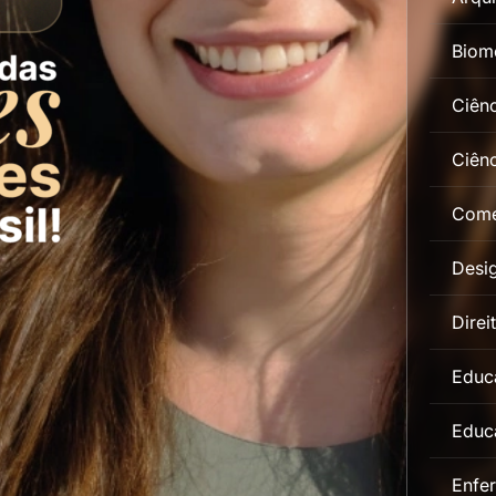
Biom
Ciên
Ciênc
Comé
Desig
Direi
Educa
Educa
Enfe