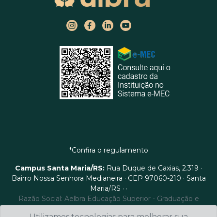
*Confira o regulamento
Campus Santa Maria/RS:
Rua Duque de Caxias, 2.319 ·
Bairro Nossa Senhora Medianeira · CEP 97060-210 · Santa
Maria/RS · ·
Razão Social: Aelbra Educação Superior - Graduação e
Pós-graduação S.A - CNPJ/MF: 88.332.580/0001-65
Utilizamos tecnologias para melhorar sua