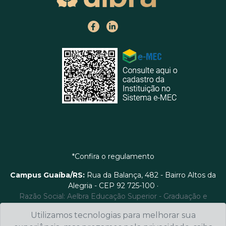
*Confira o regulamento
Campus Guaíba/RS:
Rua da Balança, 482 - Bairro Altos da
Alegria - CEP 92 725-100 ·
Razão Social: Aelbra Educação Superior - Graduação e
Pós-graduação S.A - CNPJ/MF: 88.332.580/0001-65
Utilizamos tecnologias para melhorar sua
Telefone de contato: 0800 5000 606 Email de Contato: