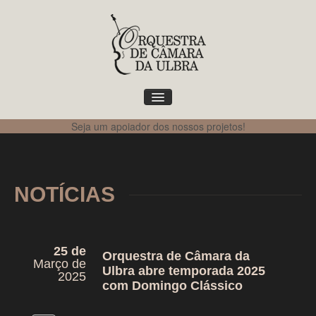
Seja um apoiador dos nossos projetos!
Home
Sobre a Orquestra
NOTÍCIAS
Agenda
25 de
Orquestra de Câmara da
Março de
Ulbra abre temporada 2025
2025
com Domingo Clássico
Projetos