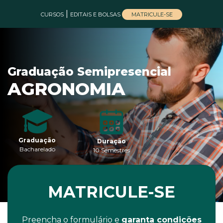
|
MATRICULE-SE
CURSOS
EDITAIS E BOLSAS
Graduação Semipresencial
AGRONOMIA
Graduação
Duração
Bacharelado
10 Semestres
MATRICULE-SE
Preencha o formulário e
garanta condições