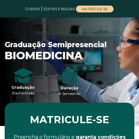
|
MATRICULE-SE
CURSOS
EDITAIS E BOLSAS
Graduação Semipresencial
BIOMEDICINA
Graduação
Duração
Bacharelado
8 Semestres
MATRICULE-SE
Preencha o formulário e
garanta condições