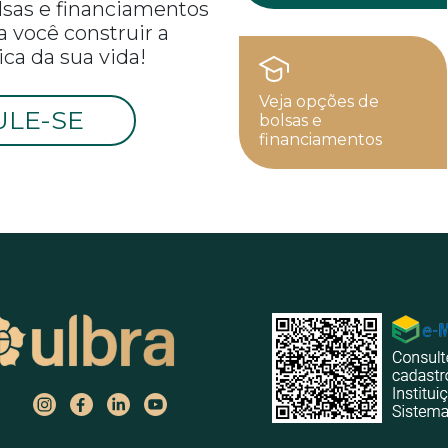
olsas e financiamentos
a você construir a
ca da sua vida!
Veja opções de
ULE-SE
bolsas e
financiamentos