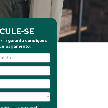
CULE-SE
io e
garanta condições
 de pagamento.
 uso dos dados para receber