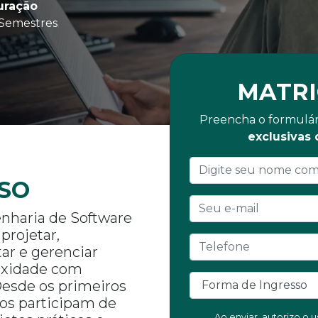
uração
 Semestres
MATRI
Preencha o formulár
exclusivas
SO
nharia de Software
projetar,
ar e gerenciar
exidade com
 Desde os primeiros
os participam de
Ao enviar, autorizo o