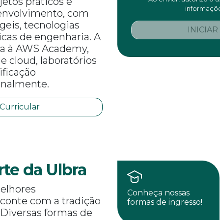
ojetos práticos e
informaçõe
envolvimento, com
eis, tecnologias
INICIAR
cas de engenharia. A
da à AWS Academy,
 cloud, laboratórios
tificação
onalmente.
 Curricular
rte da Ulbra
elhores
Conheça nossas
 conte com a tradição
formas de ingresso!
 Diversas formas de