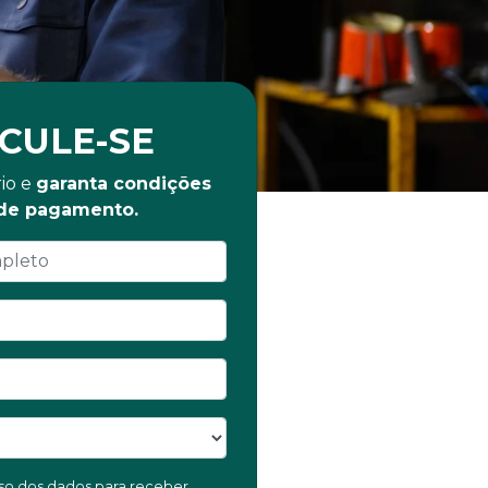
CULE-SE
io e
garanta condições
 de pagamento.
 uso dos dados para receber