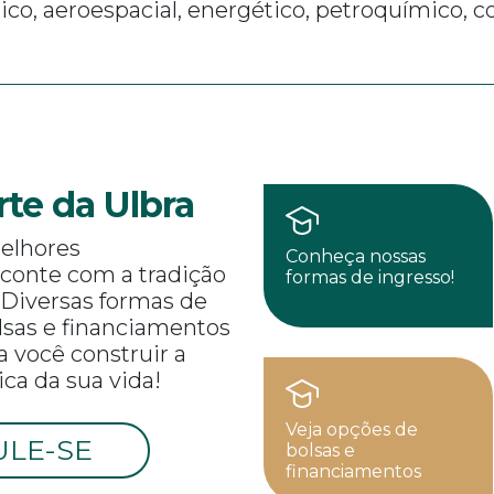
ico, aeroespacial, energético, petroquímico, co
rte da Ulbra
elhores
Conheça nossas
 conte com a tradição
formas de ingresso!
 Diversas formas de
olsas e financiamentos
a você construir a
ca da sua vida!
Veja opções de
ULE-SE
bolsas e
financiamentos