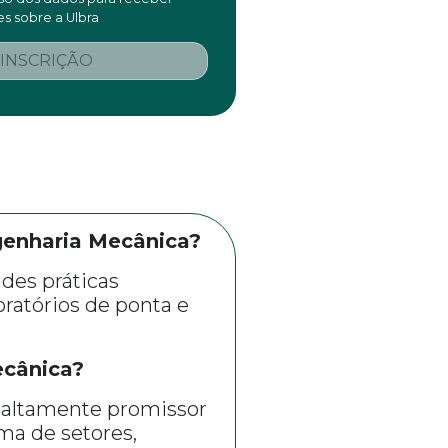
s sobre a Ulbra
 INSCRIÇÃO
genharia Mecânica?
des práticas
ratórios de ponta e
ecânica?
é altamente promissor
ma de setores,