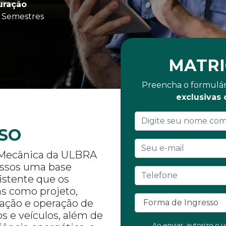
uração
 Semestres
MATRI
Preencha o formulár
exclusivas
SO
 Mecânica da ULBRA
essos uma base
sistente que os
as como projeto,
cação e operação de
 e veículos, além de
Ao enviar, autorizo o