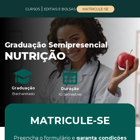
|
MATRICULE-SE
CURSOS
EDITAIS E BOLSAS
Graduação Semipresencial
NUTRIÇÃO
Graduação
Duração
Bacharelado
10 Semestres
MATRICULE-SE
Preencha o formulário e
garanta condições