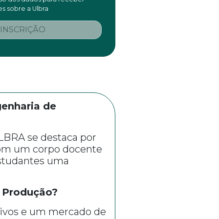
s sobre a Ulbra
 INSCRIÇÃO
genharia de
LBRA se destaca por
 com um corpo docente
estudantes uma
 Produção?
tivos e um mercado de