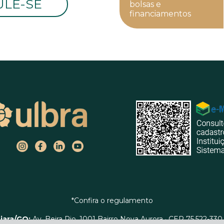
ULE-SE
bolsas e
financiamentos
*Confira o regulamento
iara/GO:
Av. Beira Rio, 1001 Bairro Nova Aurora · CEP 75.522-330