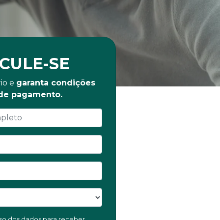
CULE-SE
io e
garanta condições
 de pagamento.
 uso dos dados para receber