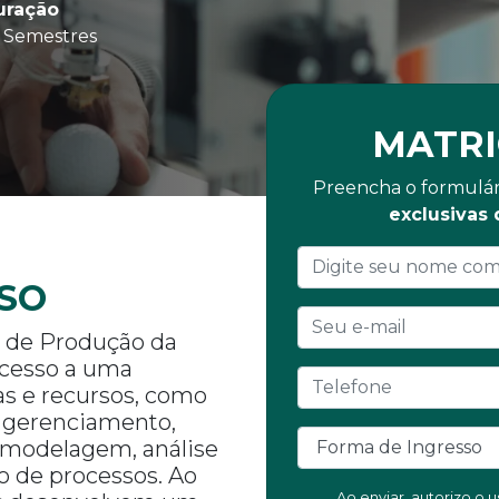
uração
 Semestres
MATRI
Preencha o formulár
exclusivas
SO
 de Produção da
acesso a uma
as e recursos, como
, gerenciamento,
 modelagem, análise
 de processos. Ao
Ao enviar, autorizo o