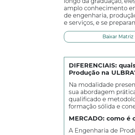
longo da graduação, el
amplo conhecimento em
de engenharia, produçã
e serviços, e se prepar
Baixar Matriz
DIFERENCIAIS: quais
Produção na ULBRA
Na modalidade presenc
sua abordagem prática
qualificado e metodol
formação sólida e cone
MERCADO: como é o 
A Engenharia de Produ