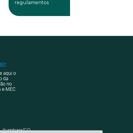
regulamentos
 · Itumbiara/GO ·