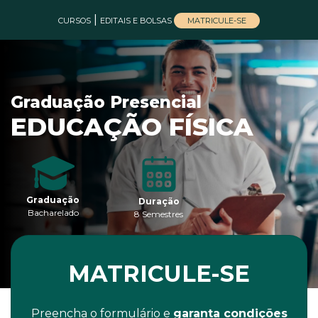
|
MATRICULE-SE
CURSOS
EDITAIS E BOLSAS
Graduação Presencial
EDUCAÇÃO FÍSICA
Graduação
Duração
Bacharelado
8 Semestres
MATRICULE-SE
Preencha o formulário e
garanta condições