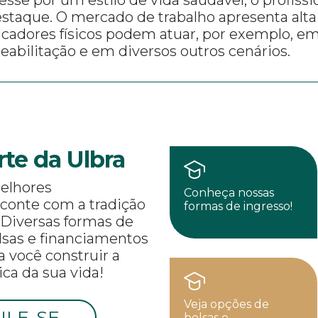
staque. O mercado de trabalho apresenta alt
cadores físicos podem atuar, por exemplo, em
reabilitação e em diversos outros cenários.
rte da Ulbra
elhores
Conheça nossas
 conte com a tradição
formas de ingresso!
 Diversas formas de
olsas e financiamentos
a você construir a
ca da sua vida!
Veja opções de
ULE-SE
bolsas e