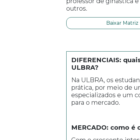
professor de ginástica 
outros.
Baixar Matriz
DIFERENCIAIS: quais
ULBRA?
Na ULBRA, os estudant
prática, por meio de 
especializados e um co
para o mercado.
MERCADO: como é o 
Com o crescente intere