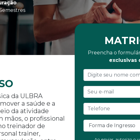
uração
 Semestres
MATRI
Preencha o formulár
exclusivas
SO
sica da ULBRA
omover a saúde e a
eio da atividade
m mãos, o profissional
mo treinador de
sonal trainer,
Ao enviar, autorizo o