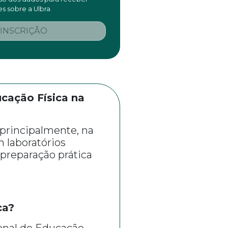
s sobre a Ulbra
 INSCRIÇÃO
cação Física na
principalmente, na
 laboratórios
 preparação prática
ca?
ional de Educação