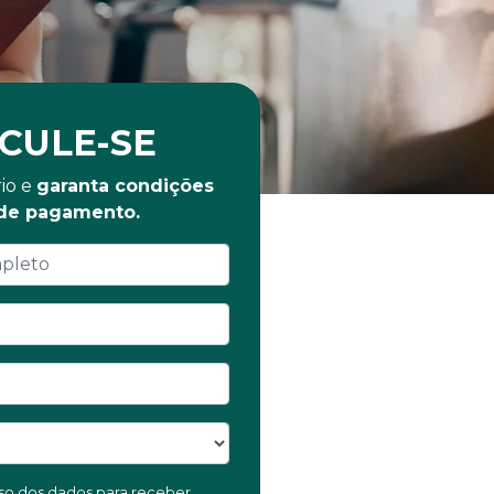
CULE-SE
io e
garanta condições
 de pagamento.
 uso dos dados para receber