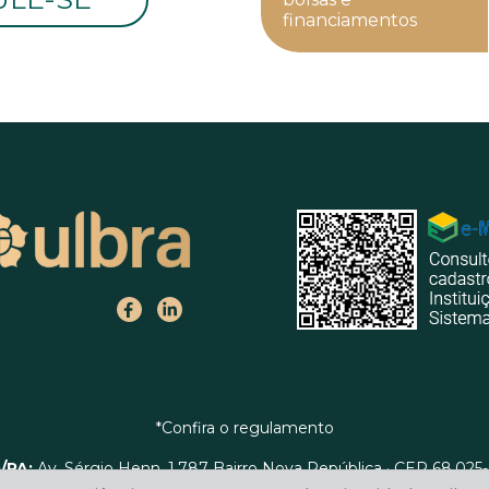
financiamentos
*Confira o regulamento
/PA:
Av. Sérgio Henn, 1.787 Bairro Nova República · CEP 68.025