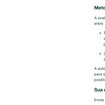
Meto
A ava
entre 
A auto
para q
positi
Sua 
Envie 