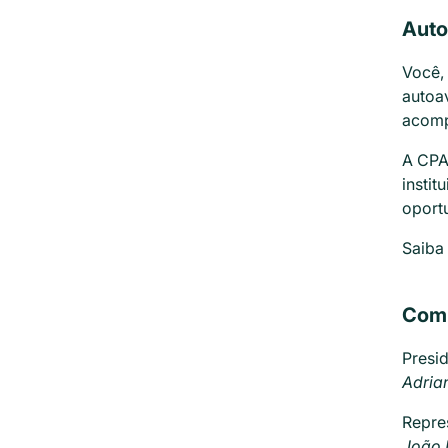
Auto
Você, 
autoa
acompa
A CPA
instit
oport
Saiba 
Comp
Presi
Adria
Repre
João 