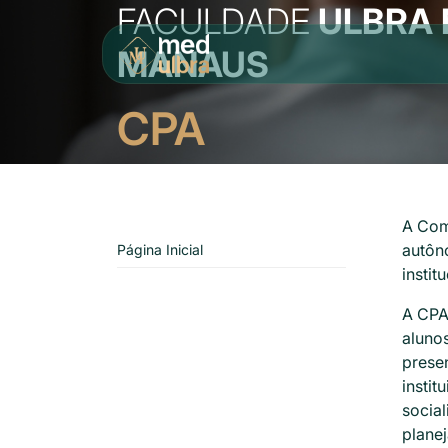
FACULDADE
ULBRA 
MANAUS
CPA
A Com
autôn
Página Inicial
instit
A CPA
alunos
presen
insti
socia
plane