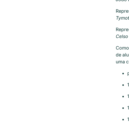
Repre
Tymot
Repre
Celso
Como 
de alu
uma c