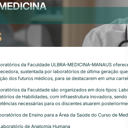
MEDICINA
S
boratórios da Faculdade ULBRA-MEDICINA-MANAUS oferece
uecedora, sustentada por laboratórios de última geração q
ão dos futuros médicos, para se destacarem em uma carreira
boratórios da Faculdade são organizados em dois tipos: Lab
atórios de Habilidades, com infraestrutura inovadora, sendo
tências necessárias para os discentes atuarem posteriormen
boratórios de Ensino para a Área da Saúde do Curso de Medi
Laboratório de Anatomia Humana