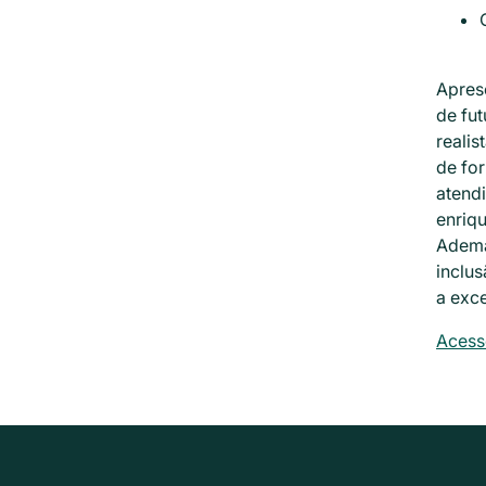
Apres
de fu
reali
de for
atend
enriq
Adema
inclu
a exc
Acess