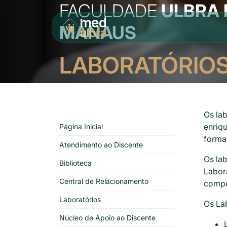
FACULDADE
ULBRA 
MANAUS
LABORATÓRIO
Os la
enriq
Página Inicial
formaç
Atendimento ao Discente
Os la
Biblioteca
Labor
Central de Relacionamento
compe
Laboratórios
Os La
Núcleo de Apoio ao Discente