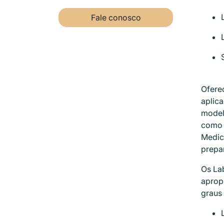
Fale conosco
Ofere
aplica
modelo
como 
Medic
prepa
Os La
apropr
graus