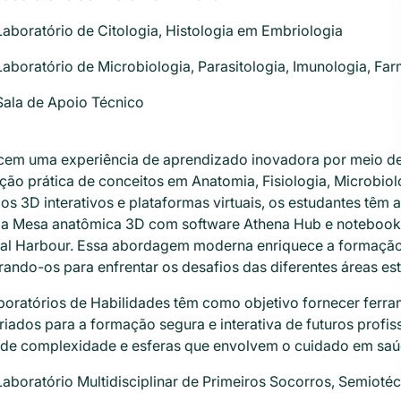
Laboratório de Citologia, Histologia em Embriologia
Laboratório de Microbiologia, Parasitologia, Imunologia, Far
Sala de Apoio Técnico
cem uma experiência de aprendizado inovadora por meio de
ção prática de conceitos em Anatomia, Fisiologia, Microbiol
s 3D interativos e plataformas virtuais, os estudantes têm
a Mesa anatômica 3D com software Athena Hub e notebooks
al Harbour. Essa abordagem moderna enriquece a formação d
rando-os para enfrentar os desafios das diferentes áreas e
boratórios de Habilidades têm como objetivo fornecer ferra
iados para a formação segura e interativa de futuros profi
 de complexidade e esferas que envolvem o cuidado em saú
Laboratório Multidisciplinar de Primeiros Socorros, Semioté