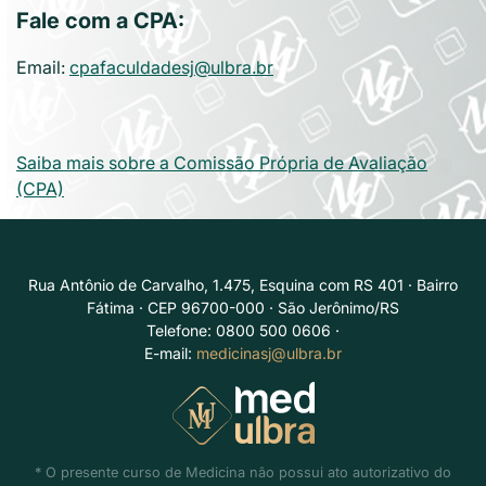
Fale com a CPA:
Email:
cpafaculdadesj@ulbra.br
Saiba mais sobre a Comissão Própria de Avaliação
(CPA)
Rua Antônio de Carvalho, 1.475, Esquina com RS 401 · Bairro
Fátima · CEP 96700-000 · São Jerônimo/RS
Telefone: 0800 500 0606 ·
E-mail:
medicinasj@ulbra.br
* O presente curso de Medicina não possui ato autorizativo do