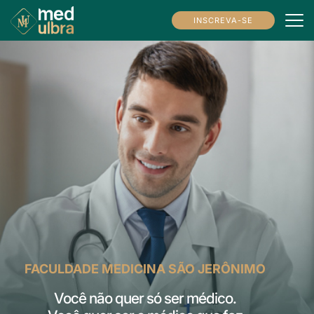
INSCREVA-SE
FACULDADE MEDICINA SÃO JERÔNIMO
Você não quer só
ser médico.