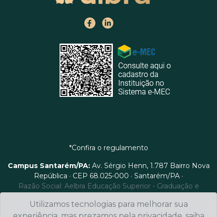
*Confira o regulamento
Campus Santarém/PA:
Av. Sérgio Henn, 1.787 Bairro Nova
República · CEP 68.025-000 · Santarém/PA ·
Razão Social: Aelbra Educação Superior - Graduação e
Pós-graduação S.A - CNPJ/MF: 88.332.580/0001-65
Utilizamos tecnologias para melhorar sua
Telefone de contato: 0800 5000 606 Email de Contato:
experiência, mas prezamos pela privacidade, saiba
processoseletivo@ulbra.br