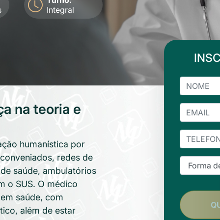
Turno:
s
Integral
INS
 na teoria e
ação humanística por
 conveniados, redes de
 de saúde, ambulatórios
om o SUS. O médico
a em saúde, com
Q
tico, além de estar