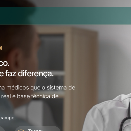
M
co.
ue
faz diferença.
ma médicos que o sistema de
 real e base técnica de
 campo.