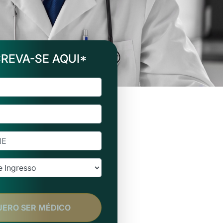
CREVA-SE AQUI*
UERO SER MÉDICO