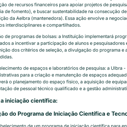
ão de recursos financeiros para apoiar projetos de pesquis
ia de fomento), e buscar sustentabilidade na consecução d
tuição da Aelbra (mantenedora). Essa ação envolve a negoci
os interdisciplinares e compartilhados.
ão de programas de bolsas: a Instituição implementará prog
ados a incentivar a participação de alunos e pesquisadores
nição dos critérios de seleção, a divulgação do programa e 
didas.
lecimento de espaços e laboratórios de pesquisa: a Ulbra -
istrativas para a criação e manutenção de espaços adequado
erá o planejamento do espaço físico, a aquisição de equipa
tação de pessoal técnico qualificado e a gestão administrat
a iniciação científica:
ção do Programa de Iniciação Científica e Tecno
abelecimento de um programa de iniciação científica para en