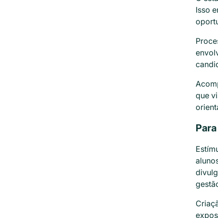
Isso e
oport
Proces
envolv
candid
Acomp
que vi
orient
Para
Estímu
alunos
divulg
gestão
Criaçã
exposi