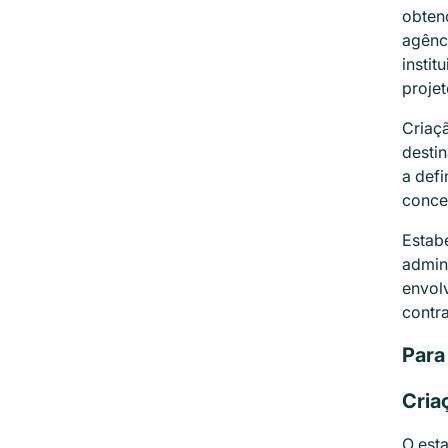
obtenç
agênc
insti
projet
Criaç
destin
a defi
conce
Estabe
admin
envolv
contra
Para 
Cria
O est