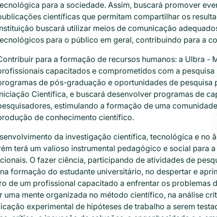
tecnológica para a sociedade. Assim, buscará promover eve
publicações científicas que permitam compartilhar os resulta
Instituição buscará utilizar meios de comunicação adequados
tecnológicos para o público em geral, contribuindo para a co
Contribuir para a formação de recursos humanos: a Ulbra - 
profissionais capacitados e comprometidos com a pesquisa n
programas de pós-graduação e oportunidades de pesquisa 
Iniciação Científica, e buscará desenvolver programas de ca
pesquisadores, estimulando a formação de uma comunidade 
produção de conhecimento científico.
envolvimento da investigação científica, tecnológica e no âm
rém terá um valioso instrumental pedagógico e social para 
ionais. O fazer ciência, participando de atividades de pesq
na formação do estudante universitário, no despertar e apr
o de um profissional capacitado a enfrentar os problemas do 
 uma mente organizada no método científico, na análise crít
ficação experimental de hipóteses de trabalho a serem testa