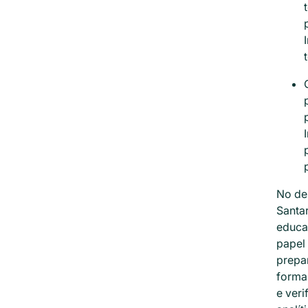
No des
Santa
educac
papel 
prepar
formar
e veri