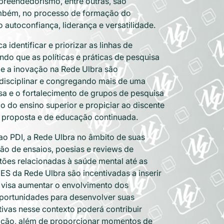
mpreendedorismo, entre outras, são
também, no processo de formação do
autoconfiança, liderança e versatilidade.
identificar e priorizar as linhas de
ndo que as políticas e práticas de pesquisa
a e a inovação na Rede Ulbra são
erdisciplinar e congregando mais de uma
uisa e o fortalecimento de grupos de pesquisa
ão do ensino superior e propiciar ao discente
ar proposta e de educação continuada.
 ao PDI, a Rede Ulbra no âmbito de suas
ção de ensaios, poesias e reviews de
tões relacionadas à saúde mental até as
IES da Rede Ulbra são incentivadas a inserir
o visa aumentar o envolvimento dos
 oportunidades para desenvolver suas
tivas nesse contexto poderá contribuir
ituição, além de proporcionar momentos de