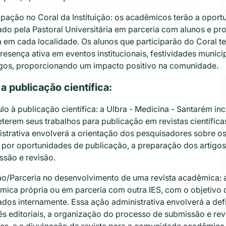
ipação no Coral da Instituição: os acadêmicos terão a oport
ado pela Pastoral Universitária em parceria com alunos e pr
 em cada localidade. Os alunos que participarão do Coral ter
esença ativa em eventos institucionais, festividades municip
igos, proporcionando um impacto positivo na comunidade.
 a publicação científica:
lo à publicação científica: a Ulbra - Medicina - Santarém i
erem seus trabalhos para publicação em revistas científica
strativa envolverá a orientação dos pesquisadores sobre os 
 por oportunidades de publicação, a preparação dos artig
ssão e revisão.
ão/Parceria no desenvolvimento de uma revista acadêmica: a 
mica própria ou em parceria com outra IES, com o objetivo 
ados internamente. Essa ação administrativa envolverá a def
s editoriais, a organização do processo de submissão e rev