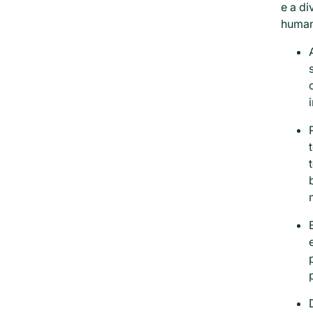
e a di
human