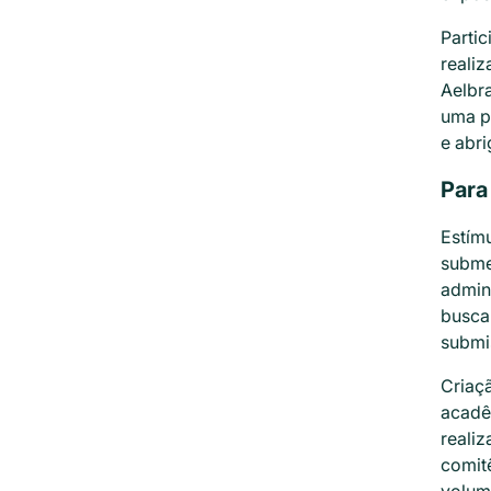
Partic
realiz
Aelbra
uma pr
e abr
Para
Estímu
submet
admini
busca
submi
Criaç
acadê
realiz
comitê