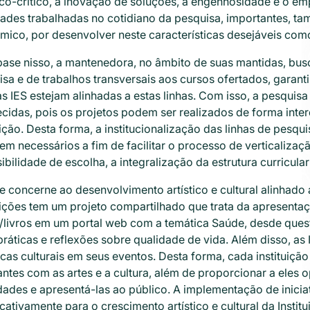
ico-crítico, a inovação de soluções, a engenhosidade e o e
dades trabalhadas no cotidiano da pesquisa, importantes, 
ico, por desenvolver neste características desejáveis como 
se nisso, a mantenedora, no âmbito de suas mantidas, busca 
sa e de trabalhos transversais aos cursos ofertados, garanti
s IES estejam alinhadas a estas linhas. Com isso, a pesquis
ecidas, pois os projetos podem ser realizados de forma int
uição. Desta forma, a institucionalização das linhas de pesq
em necessários a fim de facilitar o processo de verticalizaç
ibilidade de escolha, a integralização da estrutura curricul
 concerne ao desenvolvimento artístico e cultural alinhado
uições tem um projeto compartilhado que trata da apresenta
s/livros em um portal web com a temática Saúde, desde ques
ráticas e reflexões sobre qualidade de vida. Além disso, as 
cas culturais em seus eventos. Desta forma, cada instituiçã
ntes com as artes e a cultura, além de proporcionar a eles
dades e apresentá-las ao público. A implementação de inicia
icativamente para o crescimento artístico e cultural da Inst