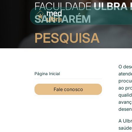
FACULDADE
ULBRA 
SANTARÉM
PESQUISA
O dese
atend
Página Inicial
procur
ao pro
Fale conosco
qualid
avanç
desenv
A Ulb
saúde