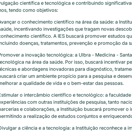
vulgação científica e tecnológica e contribuindo significat
os, tendo como objetivos:
Avançar o conhecimento científico na área da saúde: a Insti
saúde, incentivando investigações que tragam novas descob
conhecimento científico. A IES buscará promover estudos q
incluindo doenças, tratamentos, prevenção e promoção da s
Promover a inovação tecnológica: a Ulbra - Medicina - San
tecnológica na área da saúde. Por isso, buscará incentivar 
técnicas e abordagens inovadoras para diagnóstico, tratamen
buscará criar um ambiente propício para a pesquisa e dese
melhorar a qualidade de vida e o bem-estar das pessoas.
Estimular o intercâmbio científico e tecnológico: a faculdad
experiências com outras instituições de pesquisa, tanto nac
parcerias e colaborações, a Instituição buscará promover o i
permitindo a realização de estudos conjuntos e enriquecend
Divulgar a ciência e a tecnologia: a Instituição reconhece a i