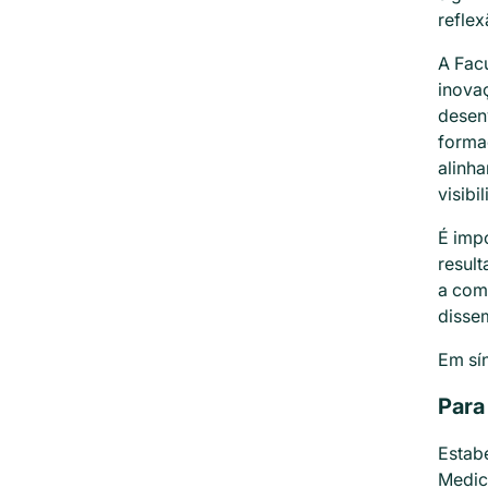
reflex
A Facu
inovaç
desen
forma
alinha
visibi
É impo
result
a com
disse
Em sín
Para
Estabe
Medic