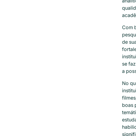
analít
quali
acadêm
Com ba
pesqui
de sua
fortal
instit
se faz
a poss
No que
instit
filme
boas p
temáti
estuda
habili
signif