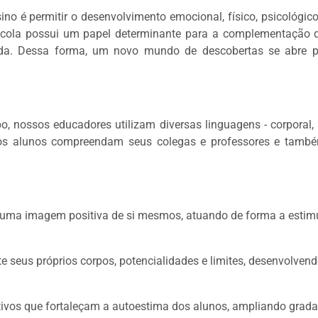
sino é permitir o desenvolvimento emocional, físico, psicológic
scola possui um papel determinante para a complementação do
da. Dessa forma, um novo mundo de descobertas se abre pa
, nossos educadores utilizam diversas linguagens - corporal, mu
os alunos compreendam seus colegas e professores e também
 uma imagem positiva de si mesmos, atuando de forma a estimu
te seus próprios corpos, potencialidades e limites, desenvolven
etivos que fortaleçam a autoestima dos alunos, ampliando grad