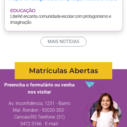
EDUCAÇÃO
LiterArt encanta comunidade escolar com protagonismo e
imaginação
MAIS NOTÍCIAS
Matrículas Abertas
Preencha o formulário ou venha
nos visitar
Av. Inconfidência, 1231 - Bairro
Mal. Rondon - 92020-303 -
Canoas/RS Telefone: (51)
3472.5166 · E-mail: