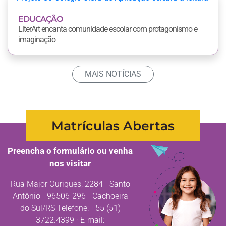
EDUCAÇÃO
LiterArt encanta comunidade escolar com protagonismo e
imaginação
MAIS NOTÍCIAS
Matrículas Abertas
Preencha o formulário ou venha
nos visitar
Rua Major Ouriques, 2284 - Santo
Antônio - 96506-296 - Cachoeira
do Sul/RS Telefone: +55 (51)
3722.4399 · E-mail: