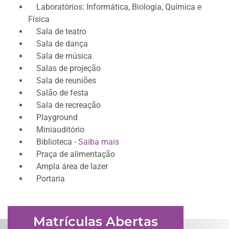
Laboratórios: Informática, Biologia, Química e
Física
Sala de teatro
Sala de dança
Sala de música
Salas de projeção
Sala de reuniões
Salão de festa
Sala de recreação
Playground
Miniauditório
Biblioteca -
Saiba mais
Praça de alimentação
Ampla área de lazer
Portaria
Matrículas Abertas