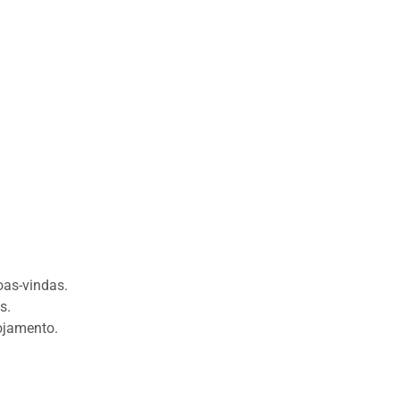
oas-vindas.
s.
ojamento.