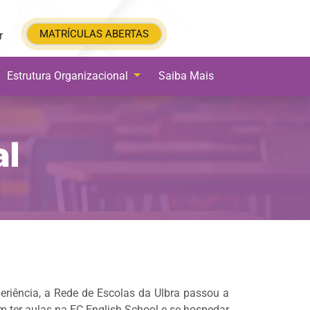
MATRÍCULAS ABERTAS
MATRÍCULAS ABERTAS
r
Estrutura Organizacional
Saiba Mais
al
Next
periência, a Rede de Escolas da Ulbra passou a
m ter aulas na EC English School e se hospedar