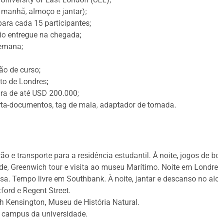
 manhã, almoço e jantar);
ara cada 15 participantes;
io entregue na chegada;
semana;
são de curso;
to de Londres;
ra de até USD 200.000;
rta-documentos, tag de mala, adaptador de tomada.
 e transporte para a residência estudantil. À noite, jogos de b
de, Greenwich tour e visita ao museu Marítimo. Noite em Londre
sa. Tempo livre em Southbank. À noite, jantar e descanso no al
ford e Regent Street.
th Kensington, Museu de História Natural.
no campus da universidade.