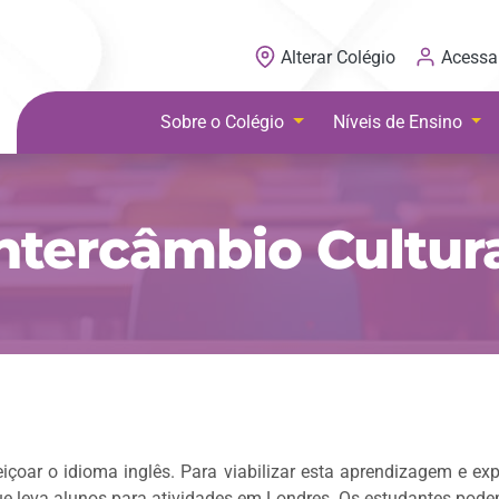
Acessa
Alterar Colégio
Sobre o Colégio
Níveis de Ensino
ntercâmbio Cultur
Previous
eiçoar o idioma inglês. Para viabilizar esta aprendizagem e ex
ue leva alunos para atividades em Londres. Os estudantes pode