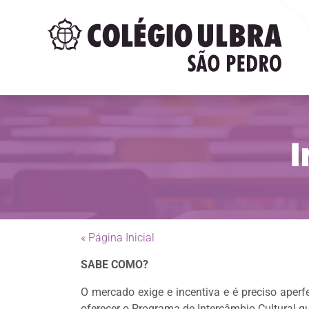
I
« Página Inicial
SABE COMO?
O mercado exige e incentiva e é preciso aperf
oferecer o Programa de Intercâmbio Cultural q