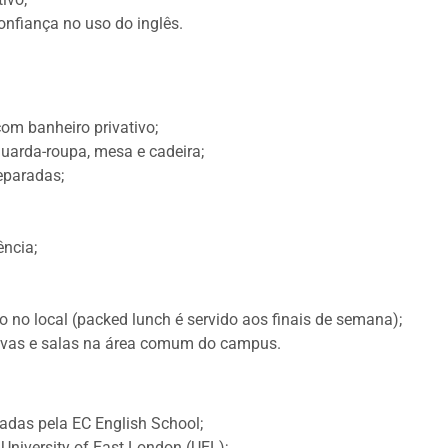
onfiança no uso do inglês.
om banheiro privativo;
uarda-roupa, mesa e cadeira;
eparadas;
ência;
o no local (packed lunch é servido aos finais de semana);
ivas e salas na área comum do campus.
adas pela EC English School;
University of East London (UEL);