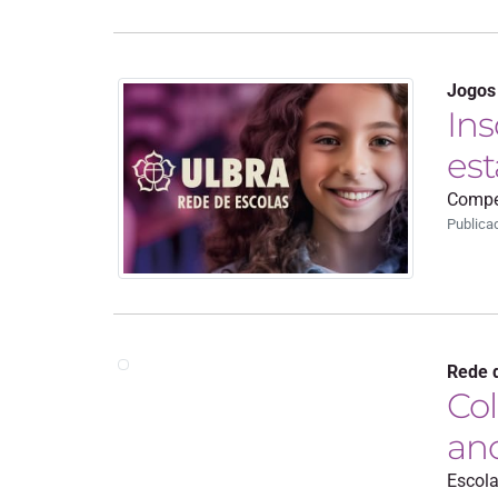
Jogos
Ins
est
Compet
Publica
Rede 
Col
ano
Escola