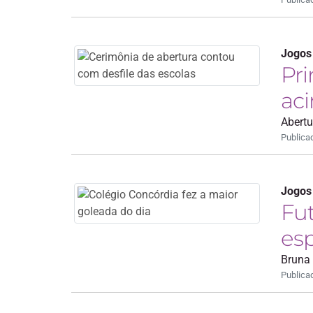
Jogos
Pri
aci
Abert
Publica
Jogos
Fut
esp
Bruna 
Publica