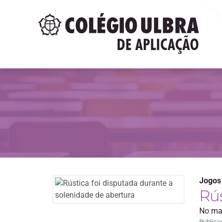
Jogos
Rú
No mas
Publica