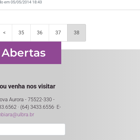
do em 05/05/2014 18:43
<
35
36
37
38
 Abertas
ou venha nos visitar
 Nova Aurora - 75522-330 -
33.6562 · (64) 3433.6556· E-
mbiara@ulbra.br