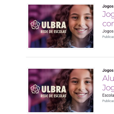
Jogos
Jog
co
Jogos 
Publica
Jogos
Alu
Jo
Escola
Publica