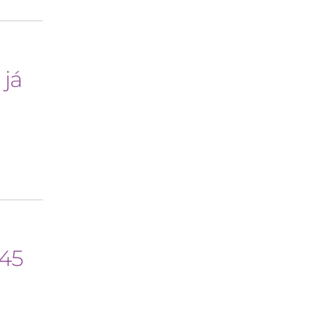
 já
 45