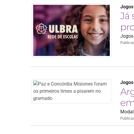
Jogos
Já 
pro
Jogos 
Publica
Jogos
Arg
em
Modali
Publica