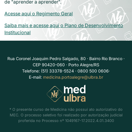
de "aprender a aprender".
Acesse aqui o Regimento Geral
Saiba mais e acesse aqui o Plano de Desenvolvimento
Institucional
Rua Coronel Joaquim Pedro Salgado, 80 · Bairro Rio Branco ·
CEP 90420-060 · Porto Alegre/RS
Telefone: (51) 33378-5524 · 0800 500 0606·
E-mail:
medicina.portoalegre@ulbra.br
* O presente curso de Medicina não possui ato autorizativo do
MEC. O processo seletivo foi realizado por autorização judicial
proferida no Processo nº 1049167-17.2022.4.01.3400