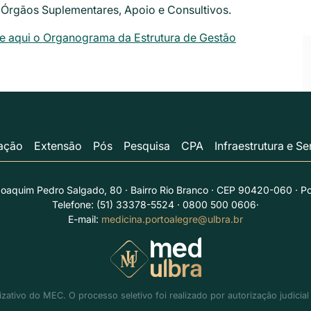
s Órgãos Suplementares, Apoio e Consultivos.
e aqui o Organograma da Estrutura de Gestão
ação
Extensão
Pós
Pesquisa
CPA
Infraestrutura e S
oaquim Pedro Salgado, 80 · Bairro Rio Branco · CEP 90420-060 · P
Telefone: (51) 33378-5524 · 0800 500 0606·
E-mail:
medicina.portoalegre@ulbra.br
zativo do MEC. O processo seletivo foi realizado por autorização judici