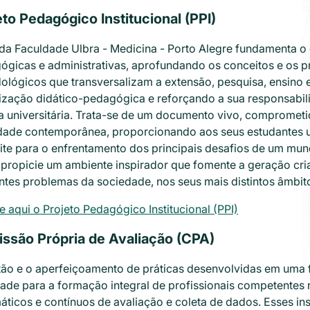
eto Pedagógico Institucional (PPI)
 da Faculdade Ulbra - Medicina - Porto Alegre fundamenta o
gicas e administrativas, aprofundando os conceitos e os prin
ológicos que transversalizam a extensão, pesquisa, ensino 
zação didático-pedagógica e reforçando a sua responsabilid
ca universitária. Trata-se de um documento vivo, compromet
dade contemporânea, proporcionando aos seus estudantes u
ite para o enfrentamento dos principais desafios de um m
propicie um ambiente inspirador que fomente a geração cria
entes problemas da sociedade, nos seus mais distintos âmbit
 aqui o Projeto Pedagógico Institucional (PPI)
ssão Própria de Avaliação (CPA)
tão e o aperfeiçoamento de práticas desenvolvidas em uma
dade para a formação integral de profissionais competente
áticos e contínuos de avaliação e coleta de dados. Esses i