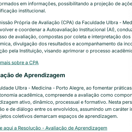
formados em informações, possibilitando a projeção de aç
ificação institucional.
issão Própria de Avaliação (CPA) da Faculdade Ulbra - Medi
volver e coordenar a Autoavaliação Institucional (AI), con
sso de avaliação, compostas por coleta e interpretação dos
mica, divulgação dos resultados e acompanhamento da inc
ção pela Instituição, visando aprimorar o processo acadêmi
 mais sobre a CPA
iação de Aprendizagem
uldade Ulbra - Medicina - Porto Alegre, ao fomentar prátic
utonomia acadêmica, compreende a avaliação como componen
dizagem ativo, dinâmico, processual e formativo. Nesta pers
ão e de diálogo entre os envolvidos, assumindo um caráter in
ojetos coletivos demarcam espaços de aprendizagem.
e aqui a Resolução - Avaliação de Aprendizagem