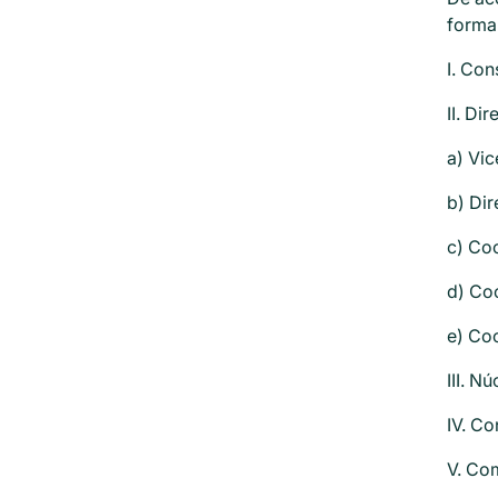
forma
I. Con
II. Di
a) Vi
b) Di
c) Co
d) Co
e) Co
III. N
IV. C
V. Co