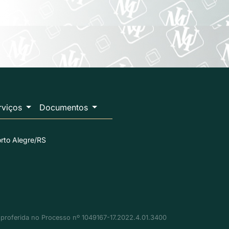
erviços
Documentos
orto Alegre/RS
al proferida no Processo nº 1049167-17.2022.4.01.3400