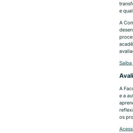
trans
e qual
A Com
desen
proce
acadê
avalia
Saiba
Aval
A Fac
e a a
apren
reflex
os pr
Acess