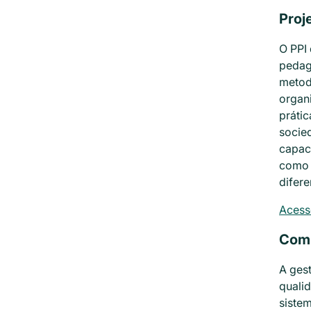
Proj
O PPI
pedagó
metod
organi
práti
socie
capac
como 
difer
Acesse
Comi
A ges
quali
sistem