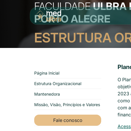
FACULDADE
ULBRA 
PORTO ALEGRE
ESTRUTURA O
Plan
Página Inicial
O Plan
Estrutura Organizacional
objeti
2023 
Mantenedora
como 
Missão, Visão, Princípios e Valores
com a
financ
Fale conosco
Acesse