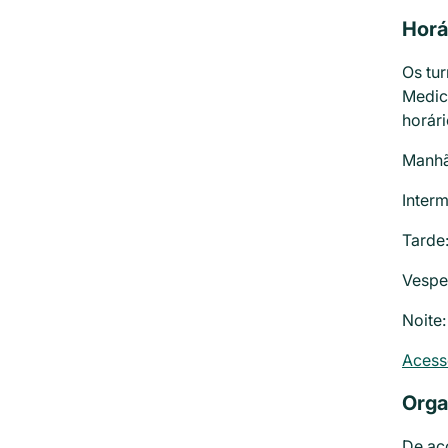
Horá
Os tu
Medic
horár
Manhã
Interm
Tarde:
Vesper
Noite:
Acess
Orga
De ac