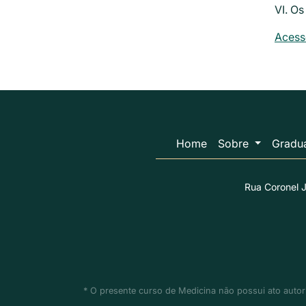
VI. O
Acess
Home
Sobre
Gradu
Rua Coronel J
* O presente curso de Medicina não possui ato autori