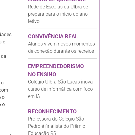
Rede de Escolas da Ulbra se
prepara para o início do ano
letivo
idades
CONVIVÊNCIA REAL
o é
Alunos vivem novos momentos
de conexão durante os recreios
 da
EMPREENDEDORISMO
NO ENSINO
Colégio Ulbra São Lucas inova
 o
curso de informática com foco
 com
em IA
e o
o o
RECONHECIMENTO
Professora do Colégio São
Pedro é finalista do Prêmio
Educação RS