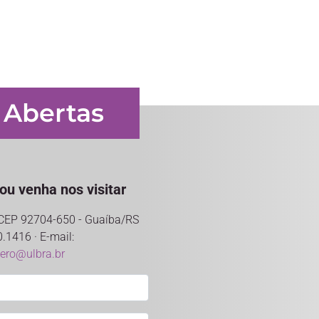
 Abertas
ou venha nos visitar
- CEP 92704-650 - Guaíba/RS
0.1416 · E-mail:
tero@ulbra.br