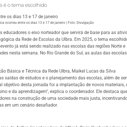
s é o tema escolhido
a ocorreu entre os dias 13 e 17 de janeiro | Foto: Divulgação
s educadores o eixo norteador que servirá de base para as ativ
dagógica da Rede de Escolas da Ulbra. Em 2025, o tema escolhid
evento já está sendo realizado nas escolas das regiões Norte e
idades nesta semana. No Rio Grande do Sul, as aulas das escolas
o Básica e Técnica da Rede Ulbra, Maikel Lucas da Silva
as saídas de estudos e o planejamento das escolas, além de ser
al objetivo desta jornada foi a implantação de novos materiais,
ino e da aprendizagem", explica o coordenador. Ele destaca qu
dores na construção de uma sociedade mais justa, incentivand
as em um cenário desafiador.