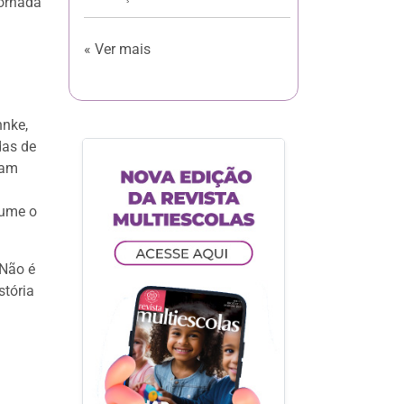
jornada
« Ver mais
hnke,
das de
cam
sume o
 Não é
stória