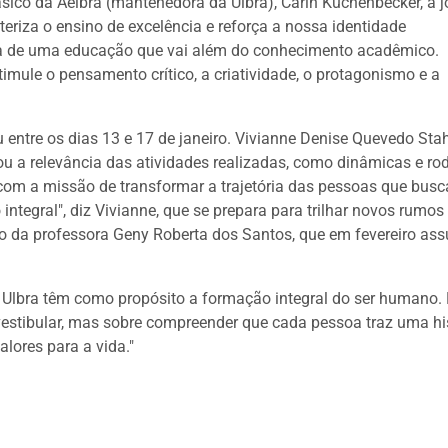
sico da Aelbra (mantenedora da Ulbra), Carin Kuchenbecker, a 
teriza o ensino de excelência e reforça a nossa identidade
ca de uma educação que vai além do conhecimento acadêmico.
imule o pensamento crítico, a criatividade, o protagonismo e a
entre os dias 13 e 17 de janeiro. Vivianne Denise Quevedo Sta
ou a relevância das atividades realizadas, como dinâmicas e ro
 com a missão de transformar a trajetória das pessoas que bus
tegral", diz Vivianne, que se prepara para trilhar novos rumos
o da professora Geny Roberta dos Santos, que em fevereiro as
 Ulbra têm como propósito a formação integral do ser humano.
estibular, mas sobre compreender que cada pessoa traz uma hi
alores para a vida."