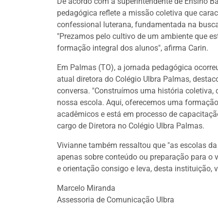
De acordo com a superintendente de Ensino Bá
pedagógica reflete a missão coletiva que carac
confessional luterana, fundamentada na bus
"Prezamos pelo cultivo de um ambiente que est
formação integral dos alunos", afirma Carin.
Em Palmas (TO), a jornada pedagógica ocorreu 
atual diretora do Colégio Ulbra Palmas, destac
conversa. "Construímos uma história coletiva,
nossa escola. Aqui, oferecemos uma formação in
acadêmicos e está em processo de capacitaçã
cargo de Diretora no Colégio Ulbra Palmas.
Vivianne também ressaltou que "as escolas da
apenas sobre conteúdo ou preparação para o v
e orientação consigo e leva, desta instituição, v
Marcelo Miranda
Assessoria de Comunicação Ulbra