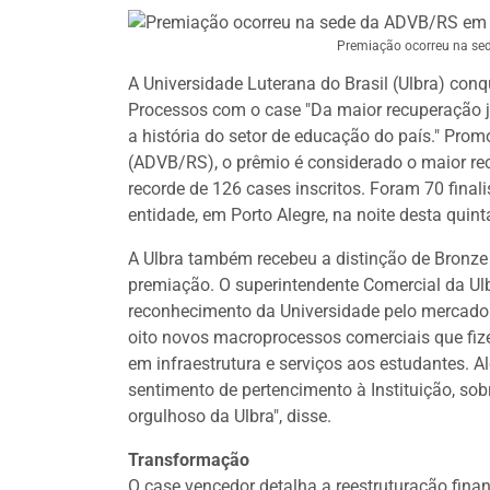
Premiação ocorreu na sed
A Universidade Luterana do Brasil (Ulbra) co
Processos com o case "Da maior recuperação 
a história do setor de educação do país." Pro
(ADVB/RS), o prêmio é considerado o maior rec
recorde de 126 cases inscritos. Foram 70 final
entidade, em Porto Alegre, na noite desta quint
A Ulbra também recebeu a distinção de Bronze 
premiação. O superintendente Comercial da U
reconhecimento da Universidade pelo mercado
oito novos macroprocessos comerciais que fize
em infraestrutura e serviços aos estudantes. 
sentimento de pertencimento à Instituição, so
orgulhoso da Ulbra", disse.
Transformação
O case vencedor detalha a reestruturação fina