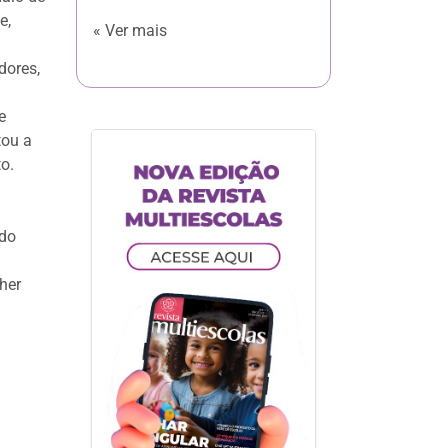
e,
« Ver mais
dores,
e
tou a
o.
 do
her