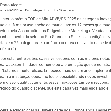
e da ADVB/RS em Porto Alegre | Foto: Ulbra/Divulgação
nquistou o prêmio TOP de Mkt ADVB/RS 2025 na categoria Inov
judicial à maior avalanche de matrículas: os 12 meses que mu
movido pela Associação dos Dirigentes de Marketing e Vendas do 
onhecimento do setor no Rio Grande do Sul e, nesta edição, tev
istas em 26 categorias, e o anúncio ocorreu em evento na sede 
a-feira (2).
por estar entre os três cases vencedores com as maiores notas
lbra, Jackson Trindade, comemorou a premiação que demonstra
. "Estamos muito felizes. Em pouco mais de um ano, impleme
ram a instituição operar no lucro, possibilitando novos investi
Além disso, qualitativamente, essas inovações também recupera
bretudo do quadro discente, que está cada vez mais engajado e
nceira e educacional da Universidade nos últimos anos. Desde 