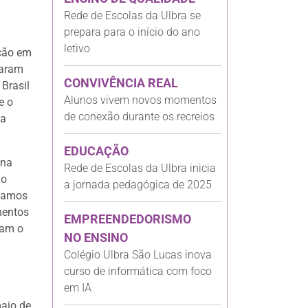
Rede de Escolas da Ulbra se
prepara para o início do ano
letivo
ação em
daram
CONVIVÊNCIA REAL
Brasil
Alunos vivem novos momentos
e o
de conexão durante os recreios
da
EDUCAÇÃO
 na
Rede de Escolas da Ulbra inicia
 o
a jornada pedagógica de 2025
ntamos
mentos
EMPREENDEDORISMO
ram o
NO ENSINO
Colégio Ulbra São Lucas inova
curso de informática com foco
em IA
maio de