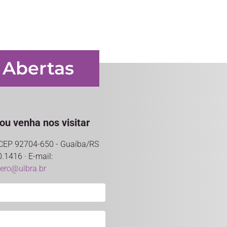
 Abertas
ou venha nos visitar
- CEP 92704-650 - Guaíba/RS
0.1416 · E-mail:
tero@ulbra.br