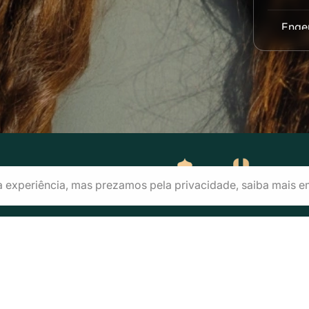
Engen
Engen
Enge
Enge
Engen
a experiência, mas prezamos pela privacidade, saiba mais 
Enge
Enge
tais e Regulamentos
Consultar Inscrição
Conheça nossas Unida
Enge
lbra Educação Superior - Graduação e Pós-graduação S.A - CNPJ/MF: 8
Estét
fone de contato: 0800 5000 606 Email de Contato: processoseletivo@ulb