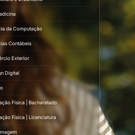
edicina
cia da Computação
ias Contábeis
rcio Exterior
n Digital
to
ção Física | Bacharelado
ção Física | Licenciatura
rmagem