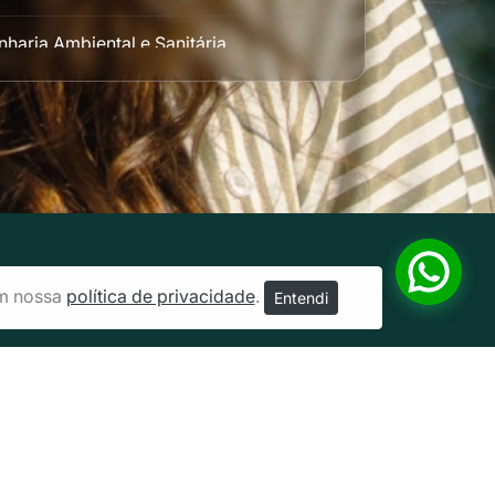
haria Ambiental e Sanitária
haria Civil
nharia de Produção
nharia de Software
haria Elétrica
em nossa
política de privacidade
.
Entendi
nharia Mecânica Automotiva
nharia Mecânica
des
nharia Química
8.332.580/0001-65
ica e Cosmética
ra.br