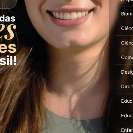
Biom
Ciên
Ciênc
Comé
Desig
Direi
Educa
Educa
Enfe