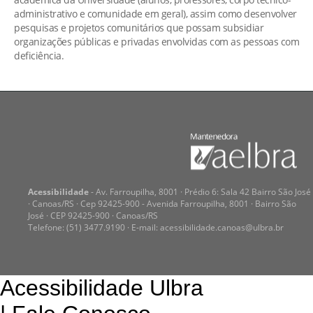
administrativo e comunidade em geral), assim como desenvolver
pesquisas e projetos comunitários que possam subsidiar
organizações públicas e privadas envolvidas com as pessoas com
deficiência.
Acessibilidade
- Av. Farroupilha, 8001 · Prédio 6: Sala 42 Bairro São José
· Canoas/RS · Cep 92425-900 - Avenida Farroupilha, 8001 · Bairro São
José · CEP 92425-900 · Canoas/RS
Telefone: (51) 3477.9190 · E-mail:
acessibilidade.canoas@ulbra.br